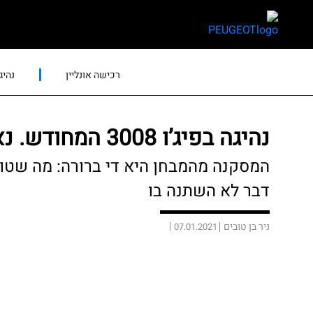
skip
skip
to
to
main
page
content
menu
רכישה אונליין
נהיג
נהיגה בפיג’ו 3008 המחודש. נאה מקיים
דבר לא השתנה בו
ניר בן טובים
07.01.2021