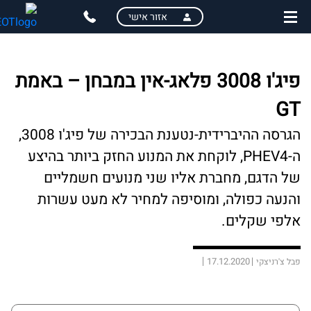
skip
skip
אזור אישי
to
to
main
page
content
menu
פיג'ו 3008 פלאג-אין במבחן – באמת
GT
הגרסה ההיברידית-נטענת הבכירה של פיג'ו 3008,
ה-PHEV4, לוקחת את המנוע החזק ביותר בהיצע
של הדגם, מחברת אליו שני מנועים חשמליים
והנעה כפולה, ומוסיפה למחיר לא מעט עשרות
אלפי שקלים.
17.12.2020
פבל צ'רניצקי