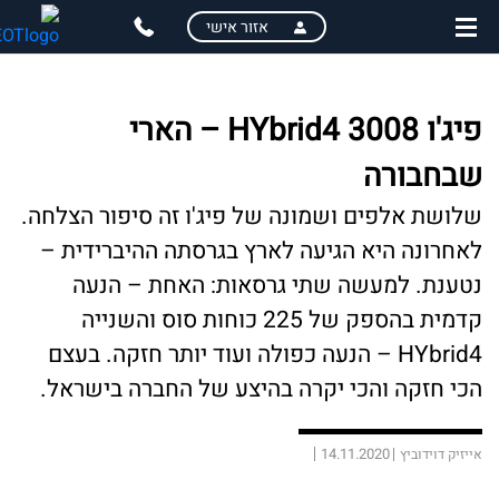
skip
skip
אזור אישי
to
to
main
page
content
menu
פיג'ו 3008 HYbrid4 – הארי
שבחבורה
שלושת אלפים ושמונה של פיג'ו זה סיפור הצלחה.
לאחרונה היא הגיעה לארץ בגרסתה ההיברידית –
נטענת. למעשה שתי גרסאות: האחת – הנעה
קדמית בהספק של 225 כוחות סוס והשנייה
HYbrid4 – הנעה כפולה ועוד יותר חזקה. בעצם
הכי חזקה והכי יקרה בהיצע של החברה בישראל.
14.11.2020
אייזיק דוידוביץ