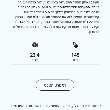
משלב באופן מעורר התפעלות ביצועים ויעילות ברמה הגבוהה
ביותר. המערכת ההיברידית-מתונה (MHEV) מאפשרת נסיעה
חלקה ודינמית, תוך חיסכון בדלק: רק 5.6 ליטר* לכל 100
קילומטרים. תוסיפו לזה את ההספק של 136 כ"ס ממנוע הבנזין
ועוד 22 כ"ס מהמנוע החשמלי שנותן הספק משולב של 145 כ"ס
וקיבלתם אריה שואג שייקח אתכם לכל מקום בנוחות מקסימלית
וחיסכון.
23.4
145
כ"ס
קג"מ
למפרט הטכני
* נתוני צריכת הדלק, צריכת החשמל וטווח הנסיעה המפורטים