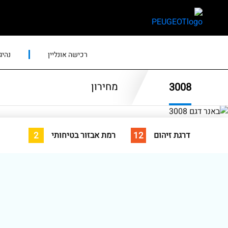
skip
skip
to
to
main
page
content
menu
רכישה אונליין
נהיג
מחירון
3008
2
12
דרגת זיהום
רמת אבזור בטיחותי