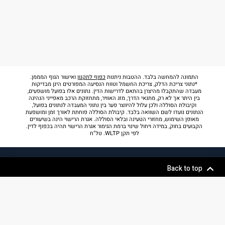
התמונה להמחשה בלבד. ההטבות ניתנות
כפוף לתקנון
ואישור הגוף המממן.
*נתוני צריכת הדלק, צריכת החשמל וטווח הנסיעה המפורטים הינן מבדיקות
מעבדה שהתקבלו מהיצרן בהתאם לדרישות הדין. נתונים אלו בפועל מושפעים,
בין היתר אך לא רק, מתנאי הדרך, מזג האוויר, מתחזוקת הרכב מאפייני הנהיגה
וקיבולת הסוללה ולכן עלול להיווצר פער בין נתוני המעבדה לנתונים בפועל,
הנתונים נועדו לשם השוואה בלבד. קיבולת הסוללה פוחתת לאורך זמן ומושפעת
מאופן השימוש, מחזורי הטעינה ובלאי הסוללה. אגרת הרישוי הינה בשיעורים
הקבועים בחוק, במידה ויחול שינוי ברמת הגימור אגרת הרישוי תהיה בכפוף לדין.
לפי תקן WLTP. טל"ח
Back to top
תנאי
הצהרת
מדיניות
אודות
שימוש
נגישות
פרטיות
רכישה אונליין
נהיגת מבחן
רכבים חשמליים