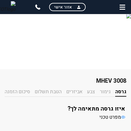
skip
אזור אישי
to
main
content
3008 MHEV
בחירת רמת גימור
גרסה
גימור
צבע
אביזרים
הטבת תשלום
סיכום הזמנה
איזו גרסה מתאימה לך?
מפרט טכני