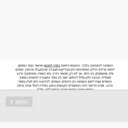
התמונה להמחשה בלבד. ההטבות ניתנות
כפוף לתקנון
ואישור הגוף המממן.
*נתוני צריכת הדלק המפורטים הינן מבדיקות מעבדה שהתקבלו מהיצרן. נתונים
אלו, מושפעים, בין היתר, אך לא רק, מתנאי הדרך, מזג האוויר, מתחזוקת הרכב
מאפייני הנהיגה ולכן עלול להיווצר פער בין נתוני המעבדה לנתונים בפועל,
הנתונים נועדו לשם השוואה בין הדגמים השונים. להרחבה ניתן לעיין בספר
הרכב. אגרת הרישוי הינה בשיעורים הקבועים בחוק, במידה ויחול שינוי ברמת
הגימור אגרת הרישוי תהיה בכפוף לדין. טל"ח
המשך
דרגת זיהום
רמת אבזור בטיחותי
3
15
Back to top