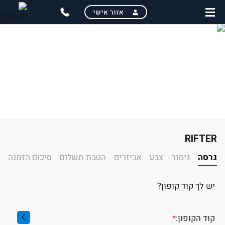
skip
אזור אישי
to
main
content
RIFTER
בחירת רמת גימור
גרסה
גימור
צבע
אביזרים
הטבת תשלום
סיכום הזמנה
יש לך קוד קופון?
קוד הקופון:
*