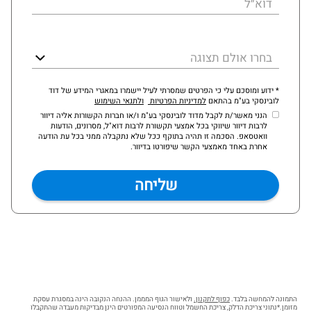
דוא״ל
בחרו אולם תצוגה
* ידוע ומוסכם עלי כי הפרטים שמסרתי לעיל יישמרו במאגרי המידע של דוד
לובינסקי בע"מ בהתאם
למדיניות הפרטיות
ולתנאי השימוש
הנני מאשר/ת לקבל מדוד לובינסקי בע"מ ו/או חברות הקשורות אליה דיוור
לרבות דיוור שיווקי בכל אמצעי תקשורת לרבות דוא"ל, מסרונים, הודעות
וואטסאפ. הסכמה זו תהיה בתוקף ככל שלא נתקבלה ממני בכל עת הודעה
אחרת באחד מאמצעי הקשר שיפורטו בדיוור.
התמונה להמחשה בלבד.
כפוף לתקנון.
ולאישור הגוף המממן. ההנחה הנקובה הינה במסגרת עסקת
מזומן.*נתוני צריכת הדלק, צריכת החשמל וטווח הנסיעה המפורטים הינן מבדיקות מעבדה שהתקבלו