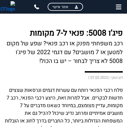
skip
skip
אזור אישי
to
to
main
page
content
menu
פיג’ו 5008: פנאי ל-7 מקומות
רכב משפחתי מפנק או רכב פנאי? שפע של מקום
למטען או 7 מושבים? עם דגמי 2022 של פיג'ו
5008 לא צריך לבחור – יש בו הכול!
07.02.2022
לובינסקי
פלח רכבי הפנאי רותח עם עשרות דגמים וגרסאות שצצים
חדשות לבקרים. אבל למרות זאת, היצע רכבי הפנאי, רכב 7
מקומות, עדיין מצומצם, במיוחד כשאנו מדברים על 7
מושבים אמיתיים ומרחב נדיב שיכול להכיל גם את
המשפחות הגדולות ביותר, כל החברים בדרך לחוג או הובלות