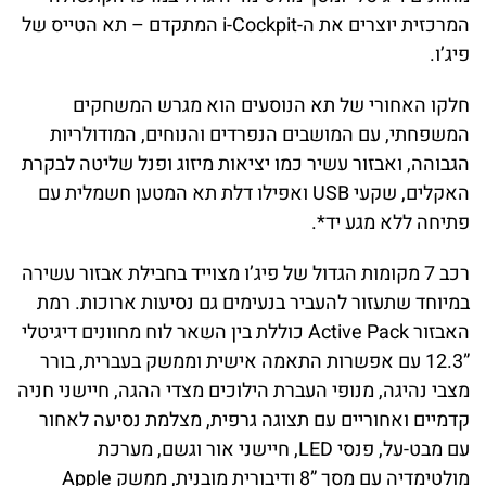
המרכזית יוצרים את ה-i-Cockpit המתקדם – תא הטייס של
פיג’ו.
חלקו האחורי של תא הנוסעים הוא מגרש המשחקים
המשפחתי, עם המושבים הנפרדים והנוחים, המודולריות
הגבוהה, ואבזור עשיר כמו יציאות מיזוג ופנל שליטה לבקרת
האקלים, שקעי USB ואפילו דלת תא המטען חשמלית עם
פתיחה ללא מגע יד*.
רכב 7 מקומות
הגדול של פיג’ו מצוייד בחבילת אבזור עשירה
במיוחד שתעזור להעביר בנעימים גם נסיעות ארוכות. רמת
האבזור Active Pack כוללת בין השאר לוח מחוונים דיגיטלי
”12.3 עם אפשרות התאמה אישית וממשק בעברית, בורר
מצבי נהיגה, מנופי העברת הילוכים מצדי ההגה, חיישני חניה
קדמיים ואחוריים עם תצוגה גרפית, מצלמת נסיעה לאחור
עם מבט-על, פנסי LED, חיישני אור וגשם, מערכת
מולטימדיה עם מסך ”8 ודיבורית מובנית, ממשק Apple