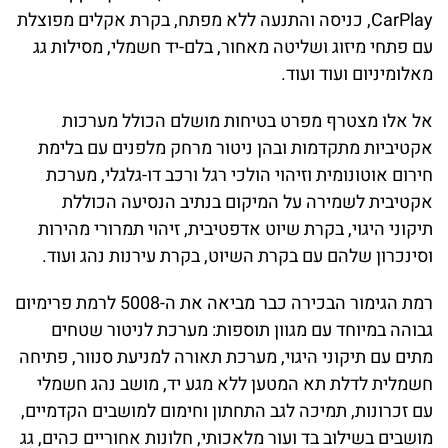
CarPlay, כניסה והתנעה ללא מפתח, בקרת אקלים מפוצלת
עם פתחי מיזוג ושליטה מאחור, בלם-יד חשמלי, מסילות גג
מאלומיניום ועוד ועוד.
אל אלו מצטרף מפרט בטיחות מושלם הכולל מערכות
אקטיביות מתקדמות ובהן ניטור מרחק מלפנים עם בלימת
חירום אוטונומית וזיהוי הולכי רגל ורכב דו-גלגלי, מערכת
אקטיבית לשמירה על המיקום בנתיב הנסיעה הכוללת
תיקוני היגוי, בקרת שיוט אדפטיבית, זיהוי תמרורי מהירות
וסינכרון שלהם עם בקרת השיוט, בקרת עירנות נהג ועוד.
רמת הגימור הבכירה כבר מביאה את ה-5008 לרמת פרימיום
גבוהה במיוחד עם מגוון תוספות: מערכת לניטור שטחים
מתים עם תיקוני היגוי, מערכת תאורה למניעת סנוור, פתיחה
חשמלית לדלת תא המטען ללא מגע יד, מושב נהג חשמלי
עם זכרונות, תמיכה לגב התחתון וחימום למושבים הקדמיים,
מושבים בשילוב בד ועור מלאכותי, חלונות אחוריים כהים, גג