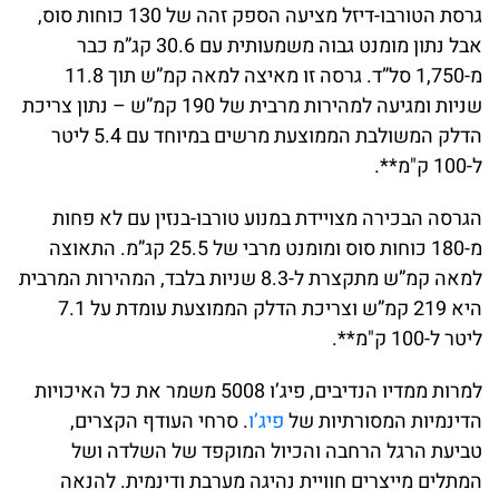
גרסת הטורבו-דיזל מציעה הספק זהה של 130 כוחות סוס,
אבל נתון מומנט גבוה משמעותית עם 30.6 קג”מ כבר
מ-1,750 סל”ד. גרסה זו מאיצה למאה קמ”ש תוך 11.8
שניות ומגיעה למהירות מרבית של 190 קמ”ש – נתון צריכת
הדלק המשולבת הממוצעת מרשים במיוחד עם 5.4 ליטר
ל-100 ק"מ**.
הגרסה הבכירה מצויידת במנוע טורבו-בנזין עם לא פחות
מ-180 כוחות סוס ומומנט מרבי של 25.5 קג”מ. התאוצה
למאה קמ”ש מתקצרת ל-8.3 שניות בלבד, המהירות המרבית
היא 219 קמ”ש וצריכת הדלק הממוצעת עומדת על 7.1
ליטר ל-100 ק"מ**.
למרות ממדיו הנדיבים, פיג’ו 5008 משמר את כל האיכויות
הדינמיות המסורתיות של
פיג’ו
. סרחי העודף הקצרים,
טביעת הרגל הרחבה והכיול המוקפד של השלדה ושל
המתלים מייצרים חוויית נהיגה מערבת ודינמית. להנאה