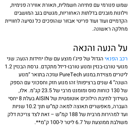
שמש פנורמי עם פתיחה חשמלית, תאורת אווירה פנימית,
וילונות מובנים בדלתות האחוריות, מגשים בגב המושבים
הקדמיים ועוד ועוד פריטי אבזור שהופכים כל נסיעה לחוויית
מחלקה ראשונה.
על הנעה והנאה
רכב הפנאי
הגדול של פיג’ו מוצע עם שלו יחידות הנעה: שני
מנועי טורבו-בנזין ומנוע טורבו-דיזל מתקדם. גרסת הבנזין 1.2
ליטרים מצוידת במנוע PureTech שזכה בתואר “מנוע
השנה” 4 שנים ברציפות! זהו מנוע חזק וחסכוני עם הספק
של 130 כוחות סוס ומומנט מרבי של 23.5 קג"מ. אלו,
בשידוך לתיבת הילוכים אוטומטית של AISIN בעלת 8 יחסי
העברה, מאפשרים תאוצה למאה קמ”ש תוך 10.2 שניות
ועד למהירות מרבית של 188 קמ”ש – זאת לצד צריכת דלק
משולבת ממוצעת של 6.7 ליטר ל-100 ק"מ**.