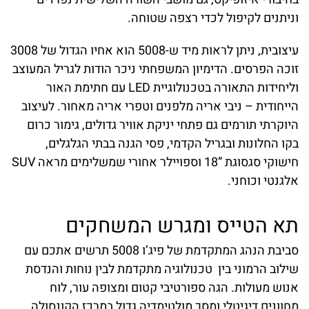
וניתנים לקיפול לכדי רצפה שטוחה.
עיצובית, ניתן לראות מיד ש-5008 הוא אחיו הגדול של 3008
זוכה הפרסים. הדימיון המשפחתי ניכר הודות לגריל המעוצב
וליחידות התאורה בטכנולוגיית LED עם חתימת האור
הייחודית – ניבי אריה מלפנים וטפרי אריה מאחור. לעיצוב
היוקרתי תורמים גם פתחי יניקת אוויר גדולים, גימור כרום
בקו החלונות ובגריל הקדמי, פסי הגנה בבתי הגלגלים,
חישוקי סגסוגת ”18 וספויילר אחורי שמשלימים מראה SUV
אלגנטי וכוחני.
תא הטייס ומגרש המשחקים
סביבת הנהג המתקדמת של פיג’ו 5008 תרשים אתכם עם
שילוב הרמוני בין טכנולוגיה מתקדמת לבין נוחות והנדסת
אנוש מעולות. הגה ספורטיבי קטום ומצופה עור, לוח
מחוונים דיגיטלי ומסך מולטימדיה גדול במרכז הקונסולה