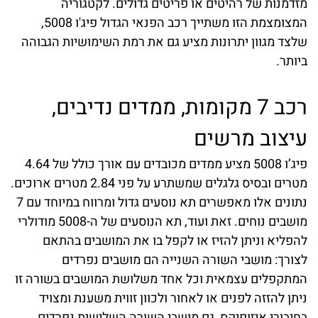
מזדמנות של רהיטים או פריטים גדולים. לקטגוריה
המצומצמת הזו משתייך רכב הפנאי הגדול פיג'ו 5008,
שלצד מגוון יתרונות מציע גם את רמת השימושיות הגבוהה
ביותר.
רכב 7 מקומות, ממדים נדיבים,
עיצוב מרשים
פיג’ו 5008 מציע ממדים מכובדים עם אורך כולל של 4.64
מטרים ובסיס גלגלים שמשתרע על פני 2.84 מטרים ארוכים.
נתונים אלו מאפשרים תא נוסעים גדול ומרווח במיוחד עם 7
מושבים נוחים. זאת ועוד, תא הנוסעים של ה-5008 מודולרי
להפליא וניתן להזיז או לקפל בו את המושבים בהתאם
לצורך: מושבי השורה השנייה הם מושבים נפרדים
המתקפלים עצמאית וכל אחד משלושת המושבים בשורה זו
ניתן להזזה לפנים או לאחור ולכוון זווית משענת ומצויד
בחיבורי איזופיקס, גם מושבי השורה השלישית נפרדים