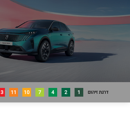
13
11
10
7
4
2
1
דרגת זיהום