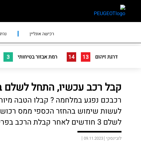
skip
skip
to
to
main
page
content
menu
רכישה אונליין
נהיג
3
14
13
דרגת זיהום
רמת אבזור בטיחותי
קבל רכב עכשיו, התחל לשלם בעוד 3 ח
רכבכם נפגע במלחמה ? קבלו הטבה מיוחדת
לעשות שימוש בהחזר הכספי ממס רכוש 
לשלם 3 חודשים לאחר קבלת הרכב בפריסת תשלומים אטרקטיבית ל-3 שנים.
לובינסקי
09.11.2023