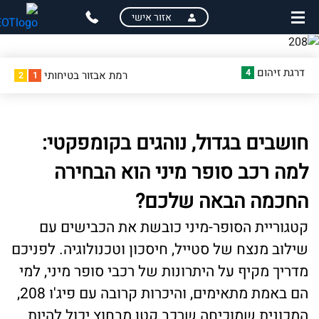
skip
skip
אזור אישי
to
to
main
page
content
menu
דרגת זיהום
4
רמת אבזור בטיחותי
2
1
חושבים בגדול, נוהגים בקומפקטי:
למה רכב סופר מיני הוא הבחירה
החכמה הבאה שלכם?
קטגוריית הסופר-מיני כובשת את הכבישים עם
שילוב מנצח של סטייל, חיסכון וטכנולוגיה. לפניכם
מדריך מקיף על היתרונות של רכבי סופר מיני, למי
הם באמת מתאימים, והיכרות קרובה עם פיג'ו 208,
המכונית שמוכיחה שרכב קטן מבחוץ יכול להיות