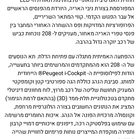
החזית האגרסיבית מאופיינת בחתימת תאורת ה- LED
המפורסמת בצורת ניבי האריה, היורדת מהפנסים הראשיים
אל עבר הפגוש הקדמי. קווי המתאר השריריים,
הפרופורציות המדויקות ופס ההשחרה האחורי המחבר בין
פנסי טפרי האריה מאחור, מעניקים ל- 208 נוכחות כביש
של רכב יוקרה גדול בהרבה.
ההפתעה האמיתית מתגלה עם פתיחת הדלת. תא הנוסעים
של ה- 208 הוא מהמתקדמים והמרשימים ביותר בתעשייה,
הודות לפילוסופיית ה- Peugeot i-Cockpit® הייחודית
למותג. סביבת הנהג כוללת הגה ספורטיבי קטן וקומפקטי
המעניק תחושת שליטה של רכב מרוץ, לוח מחוונים דיגיטלי
מתקדם בטכנולוגיית תלת-ממד (3D)
(
בהתאם לרמת הגימור)
המציג את הנתונים החשובים בצורה הולוגרפית מרחפת,
וקונסולה מרכזית הפונה אל הנהג. איכות החומרים מרשימה
עם שימוש בפלסטיקה רכה, דיפונים איכותיים דמויי קרבון
ותפירה מוקפדת המייצרים נוחות פרימיום לחוויית שהייה