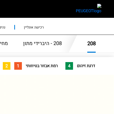
skip
skip
to
to
main
page
content
menu
רכישה אונליין
נהיג
208 - היברידי מתון
מחיר
208
2
1
4
דרגת זיהום
רמת אבזור בטיחותי