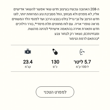
ה-208 האהובה עכשיו בעיצוב חדש שאי אפשר להשאר אדישים
אליו, לא מפנים ולא מבחוץ, החל מסביבת נהג המרווחת יותר, לוגו
חדש הניצב על גבי גריל בולט בצבע הרכב ועד לפנסי הלד המשווים
מראה טופרי אריה. עם לוח מחוונים תלת מימדי*, בורר הילוכים
חדש ותאורת אוירה בהתאמה אישית* לנהיגה מרגשת.
ומבחינתכם, נשאר רק לבחור צבע
*בהתאם לרמת הגימור
5.7
ליטר
130
23.4
ל-100 ק"מ
כ"ס
קג"מ
למפרט הטכני