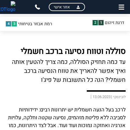
skip
skip
אזור אישי
to
to
main
page
דרגת זיהום
2
1
רמת אבזור בטיחותי
content
menu
4
3
סוללה וטווח נסיעה ברכב חשמלי
עד כמה תחזיק הסוללה, כמה צריך להטעין אותה
ואיך אפשר להאריך את טווח הנסיעה ברכב
חשמלי? הנה כל התשובות של פיג'ו
13.06.2023
לובינסקי
לרכב בעל הנעה חשמלית יש יתרונות רבים: ידידותיות
לסביבה ללא פליטת מזהמים, נסיעה שקטה וחלקה, עלויות
אנרגיה ואחזקה נמוכות ועוד ועוד. אבל לצד היתרונות, כמו