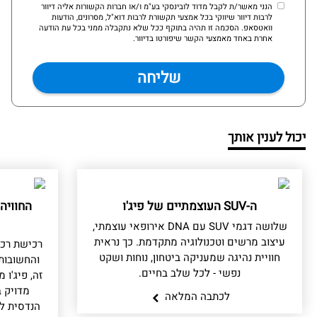
הנני מאשר/ת לקבל מדוד לובינסקי בע"מ ו/או חברות הקשורות אליה דיוור
לרבות דיוור שיווקי בכל אמצעי תקשורת לרבות דוא"ל, מסרונים, הודעות
וואטסאפ. הסכמה זו תהיה בתוקף ככל שלא נתקבלה ממני בכל עת הודעה
אחרת באחד מאמצעי הקשר שיפורטו בדיוור.
יכול לענין אותך
ה-SUV העוצמתיים של פיג'ו
החוויה
שלושה דגמי SUV עם DNA אירופאי עוצמתי,
עיצוב מרשים וטכנולוגיה מתקדמת. כך נראית
רכישת רכ
חוויית נהיגה שמעניקה ביטחון, נוחות ושקט
והחשובות
נפשי - לכל שלב בחיים.
זה, פיג'ו
מדויק ב
לכתבה המלאה
הנדסית לל