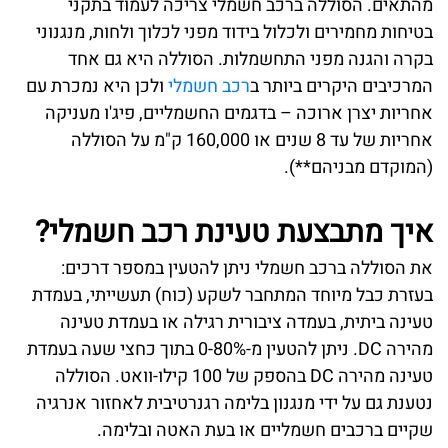
מהתאים. הסוללה ברכב חשמלי צריכה לעמוד בתקני
בטיחות מחמירים ולכלול בידוד מפני לכלוך ולחות, מנגנוני
בקרה והגנה מפני התחשמלות. הסוללה היא גם אחד
המרכיבים היקרים ביותר ב
רכב חשמלי
ולכן היא נמכרת עם
אחריות יצרן ארוכה – בדגמים החשמליים, פיג'ו מעניקה
אחריות של עד 8 שנים או 160,000 ק"מ על הסוללה
(המוקדם מבניהם**).
איך מתבצעת טעינת רכב חשמלי?
את הסוללה ברכב חשמלי ניתן להטעין במספר דרכים:
בעזרת כבל מיוחד המתחבר לשקע (כוח) תעשייתי, בעמדת
טעינה ביתית, בעמדה ציבורית רגילה או בעמדת טעינה
מהירה DC. ניתן להטעין מ-0-80% בתוך כחצי שעה בעמדת
טעינה מהירה DC בהספק של 100 קילו-וואט. הסוללה
נטענת גם על ידי מנגנון בלימה רגנרטיבית לאחזור אנרגיה
שקיים ברכבים חשמליים או בעת האטה ובלימה.