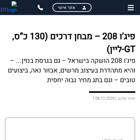
skip
skip
אזור אישי
to
to
main
page
content
menu
פיג’ו 208 – מבחן דרכים (130 כ”ס,
GT-ליין)
פיג'ו 208 הושקה בישראל – גם בגרסת בנזין... –
והיא מתהדרת בעיצוב מרשים, אבזור נאה, ביצועים
טובים – וגם בתג מחיר גבוה יחסית
08.12.2020
אוהד אלגוב