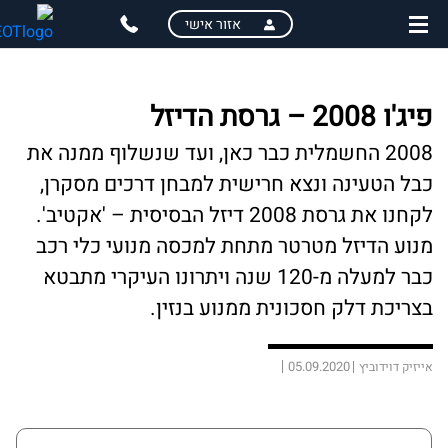
skip
skip
אזור אישי
to
to
main
page
content
menu
פיג'ו 2008 – גרסת הדיזל
2008 החשמלית כבר כאן, ועד שנשלוף ממנה את
כבל הטעינה ונצא חרישית למבחן דרכים מסקרן,
לקחנו את גרסת 2008 דיזל הבסיסית – 'אקטיב'.
מנוע הדיזל מטרטר מתחת למכסה מנועי כלי רכב
כבר למעלה מ-120 שנה ויתרונו העיקרי מתבטא
בצריכת דלק חסכונית ממנוע בנזין.
05.09.2020
אייזיק דוידוביץ